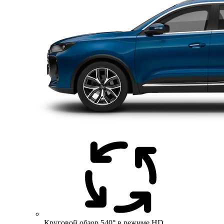
Круговой обзор 540° в режиме HD