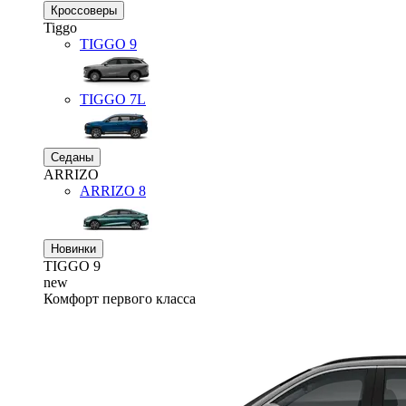
Кроссоверы
Tiggo
TIGGO
9
TIGGO
7L
Седаны
ARRIZO
ARRIZO 8
Новинки
TIGGO
9
new
Комфорт первого класса