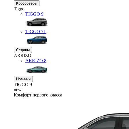
Кроссоверы
Tiggo
TIGGO
9
TIGGO
7L
Седаны
ARRIZO
ARRIZO 8
Новинки
TIGGO
9
new
Комфорт первого класса