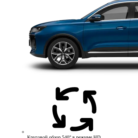
Круговой обзор 540° в режиме HD