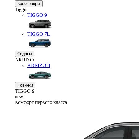
Кроссоверы
Tiggo
TIGGO
9
TIGGO
7L
Седаны
ARRIZO
ARRIZO 8
Новинки
TIGGO
9
new
Комфорт первого класса