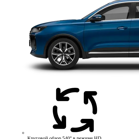
Круговой обзор 540° в режиме HD