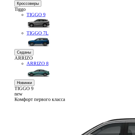
Кроссоверы
Tiggo
TIGGO
9
TIGGO
7L
Седаны
ARRIZO
ARRIZO 8
Новинки
TIGGO
9
new
Комфорт первого класса