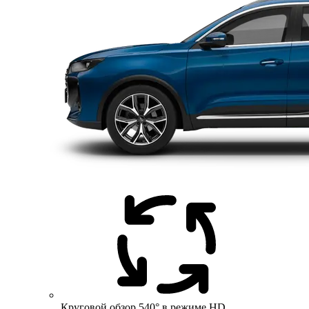
Круговой обзор 540° в режиме HD