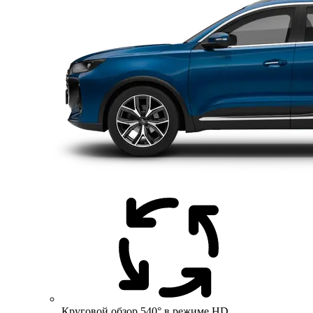
Круговой обзор 540° в режиме HD