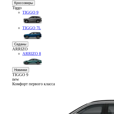
Кроссоверы
Tiggo
TIGGO
9
TIGGO
7L
Седаны
ARRIZO
ARRIZO 8
Новинки
TIGGO
9
new
Комфорт первого класса