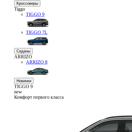
Кроссоверы
Tiggo
TIGGO
9
TIGGO
7L
Седаны
ARRIZO
ARRIZO 8
Новинки
TIGGO
9
new
Комфорт первого класса