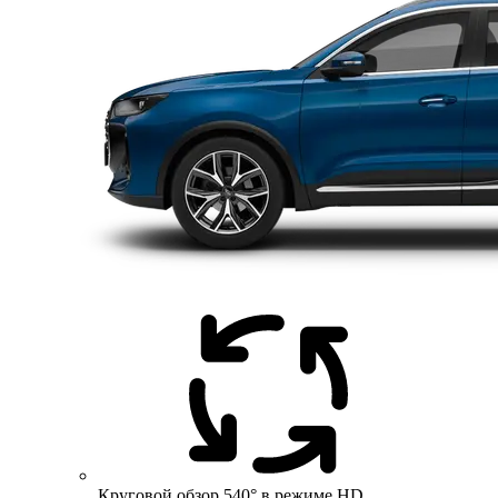
Круговой обзор 540° в режиме HD