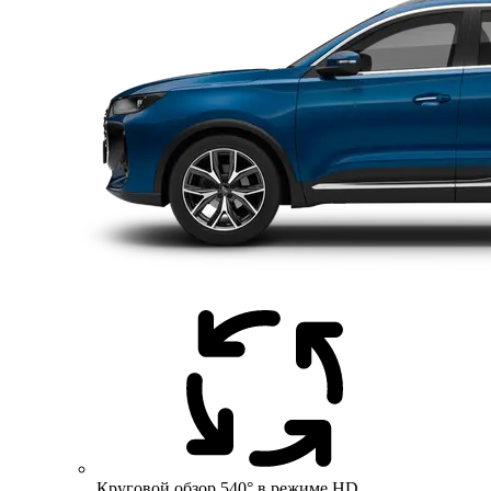
Круговой обзор 540° в режиме HD