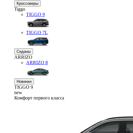
Кроссоверы
Tiggo
TIGGO
9
TIGGO
7L
Седаны
ARRIZO
ARRIZO 8
Новинки
TIGGO
9
new
Комфорт первого класса